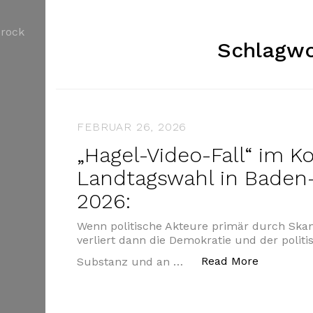
Schlagwo
FEBRUAR 26, 2026
„Hagel-Video-Fall“ im K
Landtagswahl in Bade
2026:
Wenn politische Akteure primär durch Skan
verliert dann die Demokratie und der politi
„„Hagel-V
Read More
Substanz und an …