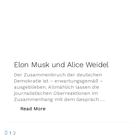
Elon Musk und Alice Weidel
Der Zusammenbruch der deutschen
Demokratie ist – erwartungsgemäß –
ausgeblieben. Allmählich lassen die
journalistischen Überreaktionen im
Zusammenhang mit dem Gespräch …
„Elon Musk und Alice Weidel“
Read More
Seitennummerierung
1
2