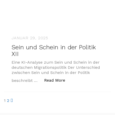
JANUAR 29, 2025
Sein und Schein in der Politik
XII
Eine KI-Analyse zum Sein und Schein in der
deutschen Migrationspolitik Der Unterschied
zwischen Sein und Schein in der Politik
„Sein und Schein in der Po
Read More
beschreibt …
Seitennummerierung
1
2
der