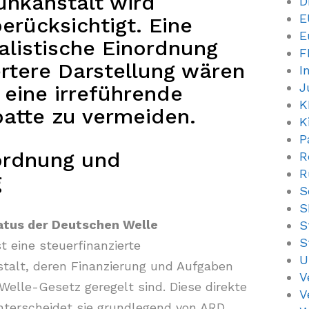
nkanstalt wird
D
E
erücksichtigt. Eine
E
alistische Einordnung
F
ertere Darstellung wären
I
J
eine irreführende
K
batte zu vermeiden.
K
P
ordnung und
R
R
g
S
S
atus der Deutschen Welle
S
S
t eine steuerfinanzierte
U
talt, deren Finanzierung und Aufgaben
V
lle-Gesetz geregelt sind​​. Diese direkte
V
nterscheidet sie grundlegend von ARD