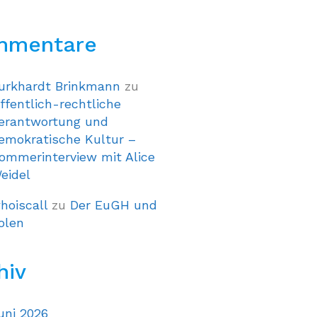
mmentare
urkhardt Brinkmann
zu
ffentlich-rechtliche
erantwortung und
emokratische Kultur –
ommerinterview mit Alice
eidel
hoiscall
zu
Der EuGH und
olen
hiv
uni 2026