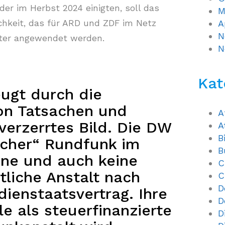
der im Herbst 2024 einigten, soll das
M
chkeit, das für ARD und ZDF im Netz
A
N
nter angewendet werden.
N
Kat
eugt durch die
on Tatsachen und
A
verzerrtes Bild. Die DW
A
B
licher“ Rundfunk im
B
nne und auch keine
C
tliche Anstalt nach
C
D
enstaatsvertrag. Ihre
D
le als steuerfinanzierte
D