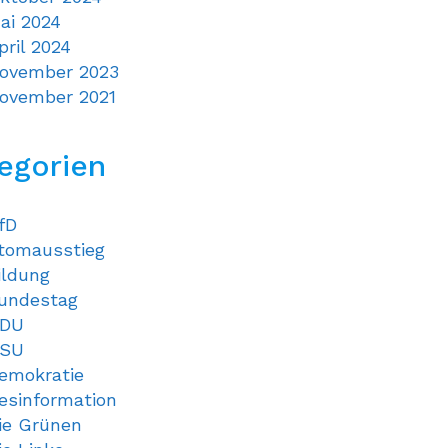
ai 2024
pril 2024
ovember 2023
ovember 2021
egorien
fD
tomausstieg
ildung
undestag
DU
SU
emokratie
esinformation
ie Grünen