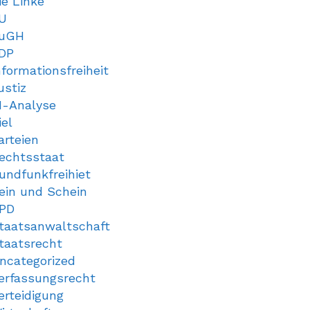
ie Linke
U
uGH
DP
nformationsfreiheit
ustiz
I-Analyse
iel
arteien
echtsstaat
undfunkfreihiet
ein und Schein
PD
taatsanwaltschaft
taatsrecht
ncategorized
erfassungsrecht
erteidigung