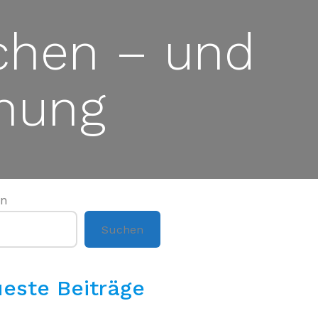
achen – und
hung
en
Suchen
este Beiträge