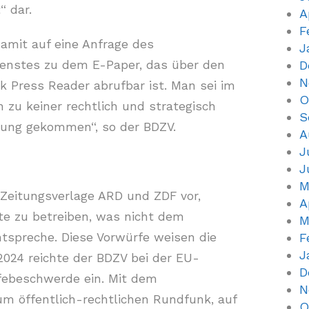
“ dar.
A
F
damit auf eine Anfrage des
J
ienstes zu dem E-Paper, das über den
D
N
k Press Reader abrufbar ist. Man sei im
O
 zu keiner rechtlich und strategisch
S
ung gekommen“, so der BDZV.
A
J
J
M
 Zeitungsverlage ARD und ZDF vor,
A
te zu betreiben, was nicht dem
M
tspreche. Diese Vorwürfe weisen die
F
J
2024 reichte der BDZV bei der EU-
D
febeschwerde ein. Mit dem
N
m öffentlich-rechtlichen Rundfunk, auf
O