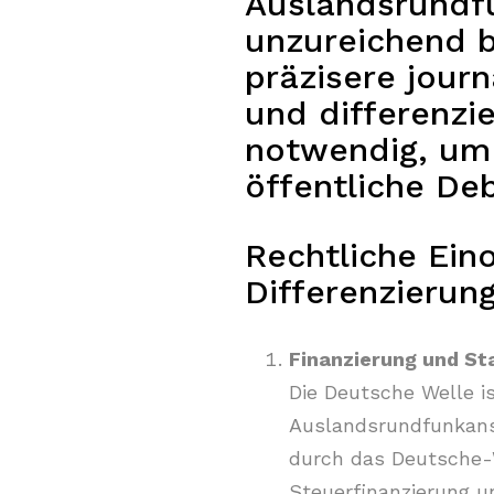
Auslandsrundfu
unzureichend b
präzisere journ
und differenzi
notwendig, um 
öffentliche De
Rechtliche Ein
Differenzierun
Finanzierung und St
Die Deutsche Welle is
Auslandsrundfunkans
durch das Deutsche-We
Steuerfinanzierung u