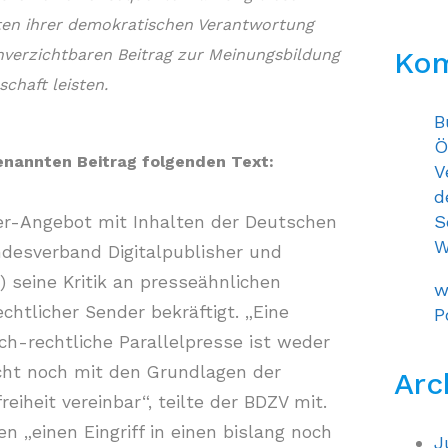
ten ihrer demokratischen Verantwortung
verzichtbaren Beitrag zur Meinungsbildung
Ko
schaft leisten.
B
Ö
genannten Beitrag folgenden Text:
V
d
S
per-Angebot mit Inhalten der Deutschen
W
desverband Digitalpublisher und
) seine Kritik an presseähnlichen
w
chtlicher Sender bekräftigt. „Eine
P
ich-rechtliche Parallelpresse ist weder
ht noch mit den Grundlagen der
Arc
iheit vereinbar“, teilte der BDZV mit.
n „einen Eingriff in einen bislang noch
J