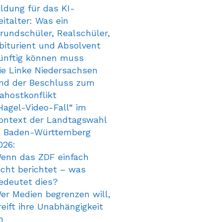
ildung für das KI-
eitalter: Was ein
rundschüler, Realschüler,
biturient und Absolvent
ünftig können muss
ie Linke Niedersachsen
nd der Beschluss zum
ahostkonflikt
Hagel-Video-Fall“ im
ontext der Landtagswahl
n Baden-Württemberg
026:
enn das ZDF einfach
icht berichtet – was
edeutet dies?
er Medien begrenzen will,
reift ihre Unabhängigkeit
n