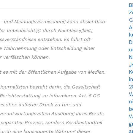
B
Z
G
n- und Meinungsvermischung kann absichtlich
A
er unbeabsichtigt durch Nachlässigkeit,
k
ssverständnisse entstehen. Es führt oft
D
die Wahrnehmung oder Entscheidung einer
u
N
r verfälschen können.
„
K
t es mit der öffentlichen Aufgabe von Medien.
i
2
Journalisten besteht darin, die Gesellschaft
W
Berichterstattung zu informieren. Art. 5 GG
n
 dies ohne äußeren Druck zu tun, und
b
r verantwortungsvollen Ausübung ihres Berufs.
W
 separater Prozess, sondern Kernbestandteil
g
a
 durch eine konsequente Wahrung dieser