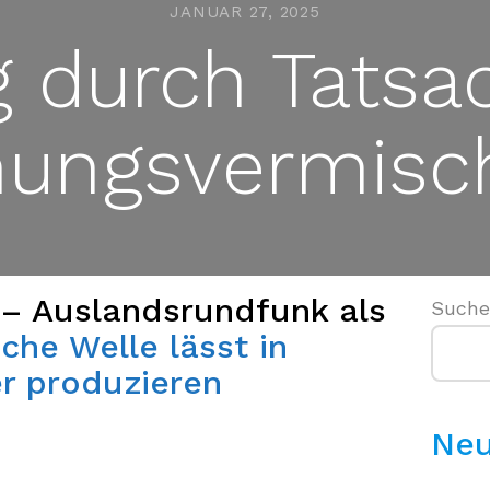
JANUAR 27, 2025
g durch Tats
nungsvermisc
Z – Auslandsrundfunk als
Such
che Welle lässt in
r produzieren
Neu