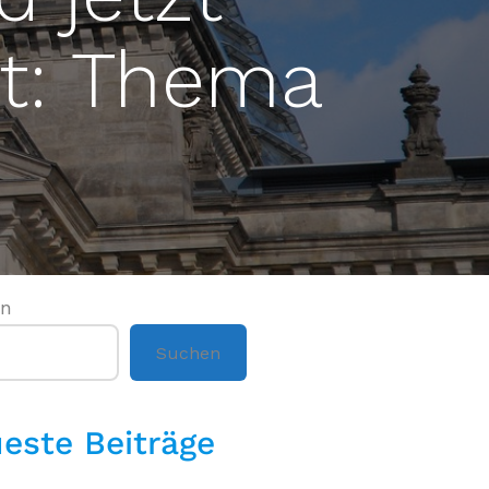
t: Thema
en
Suchen
este Beiträge