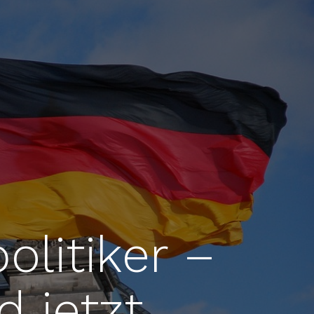
olitiker –
 jetzt