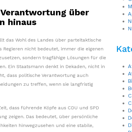
M
 Verantwortung über
A
en hinaus
N
N
lt das Wohl des Landes über parteitaktische
Kat
s Regieren nicht bedeutet, immer die eigenen
usetzen, sondern tragfähige Lösungen für die
A
en. Ein Staatsmann denkt in Dekaden, nicht in
A
eht, dass politische Verantwortung auch
B
idungen zu treffen, wenn sie langfristig
B
C
C
 Zeit, dass führende Köpfe aus CDU und SPD
D
ng zeigen. Das bedeutet, über persönliche
D
D
ichkeiten hinwegzusehen und eine stabile,