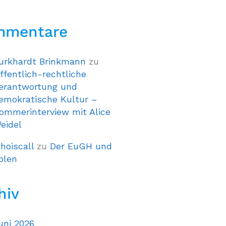
mmentare
urkhardt Brinkmann
zu
ffentlich-rechtliche
erantwortung und
emokratische Kultur –
ommerinterview mit Alice
eidel
hoiscall
zu
Der EuGH und
olen
hiv
uni 2026