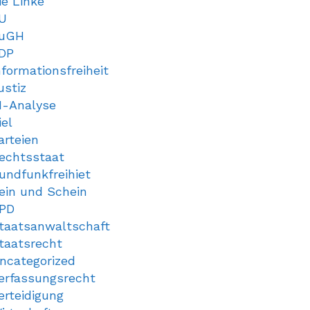
ie Linke
U
uGH
DP
nformationsfreiheit
ustiz
I-Analyse
iel
arteien
echtsstaat
undfunkfreihiet
ein und Schein
PD
taatsanwaltschaft
taatsrecht
ncategorized
erfassungsrecht
erteidigung