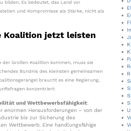
D
u bilden. Es bedeutet, das Land vor
E
 stellen und Kompromisse als Stärke, nicht als
E
F
I
Koalition jetzt leisten
J
K
K
P
ge der Großen Koalition kommen, muss sie
R
schendes Bündnis des kleinsten gemeinsamen
R
alitionsgerangel braucht es eine Regierung,
S
S
unftsfragen konzentriert:
S
bilität und Wettbewerbsfähigkeit
:
S
or enormen Herausforderungen – von der
U
ndustrie bis zur Sicherung des
V
len Wettbewerb. Eine handlungsfähige
V