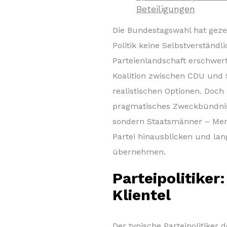
Beteiligungen
Die Bundestagswahl hat gezei
Politik keine Selbstverständl
Parteienlandschaft erschwer
Koalition zwischen CDU und 
realistischen Optionen. Doch 
pragmatisches Zweckbündnis, 
sondern Staatsmänner – Mens
Partei hinausblicken und lan
übernehmen.
Parteipolitiker
Klientel
Der typische Parteipolitiker 