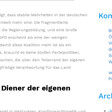
Ko
gt, dass stabile Mehrheiten in der deutschen
ichkeit mehr sind. Die fragmentierte
t die Regierungsbildung, und eine Große
B
Ö
SPD erscheint als eine der wenigen
V
damit diese Koalition mehr ist als ein
d
braucht es keine bloßen Parteipolitiker,
S
chen, die über den Tellerrand der eigenen
W
gfristige Verantwortung für das Land
w
P
: Diener der eigenen
Arc
J
denkt in Wahlzyklen, Koalitionsarithmetik und