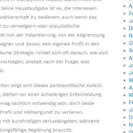
A
 Seine Hauptaufgabe ist es, die Interessen
F
nwählerschaft zu bedienen, auch wenn das
J
 zu verweigern oder populistische
D
ebt von der Polarisierung, von der Abgrenzung
N
O
gner und davon, sein eigenes Profil in den
S
ische Strategie richtet sich oft danach, wie sich
A
rschlagen, anstatt nach der Frage, was
J
t.
J
M
ion zeigt sich dieses parteipolitische Kalkül:
A
 stehen vor einer schwierigen Entscheidung.
M
F
 mag sachlich notwendig sein, doch beide
J
Profil und Wählergunst zu verlieren.
D
n mit kurzfristigen Verlustängsten, während
N
lungsfähige Regierung braucht.
O