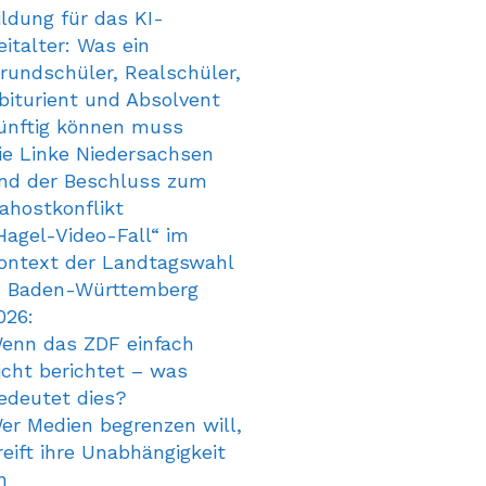
ildung für das KI-
eitalter: Was ein
rundschüler, Realschüler,
biturient und Absolvent
ünftig können muss
ie Linke Niedersachsen
nd der Beschluss zum
ahostkonflikt
Hagel-Video-Fall“ im
ontext der Landtagswahl
n Baden-Württemberg
026:
enn das ZDF einfach
icht berichtet – was
edeutet dies?
er Medien begrenzen will,
reift ihre Unabhängigkeit
n