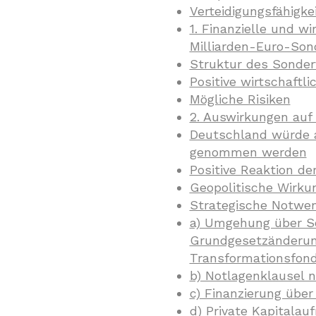
Verteidigungsfähigkei
1. Finanzielle und w
Milliarden-Euro-So
Struktur des Sonde
Positive wirtschaftli
Mögliche Risiken
2. Auswirkungen auf
Deutschland würde a
genommen werden
Positive Reaktion de
Geopolitische Wirku
Strategische Notwend
a) Umgehung über S
Grundgesetzänderun
Transformationsfond
b) Notlagenklausel n
c) Finanzierung über
d) Private Kapitala