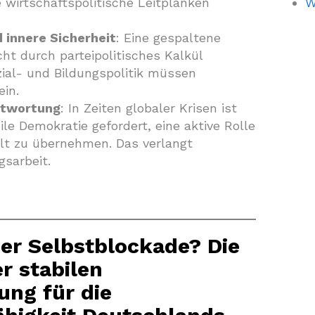
 wirtschaftspolitische Leitplanken
W
 innere Sicherheit
: Eine gespaltene
ht durch parteipolitisches Kalkül
zial- und Bildungspolitik müssen
ein.
ntwortung
: In Zeiten globaler Krisen ist
le Demokratie gefordert, eine aktive Rolle
lt zu übernehmen. Das verlangt
gsarbeit.
er Selbstblockade? Die
r stabilen
ung für die