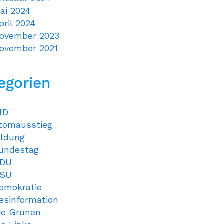
ai 2024
pril 2024
ovember 2023
ovember 2021
egorien
fD
tomausstieg
ildung
undestag
DU
SU
emokratie
esinformation
ie Grünen