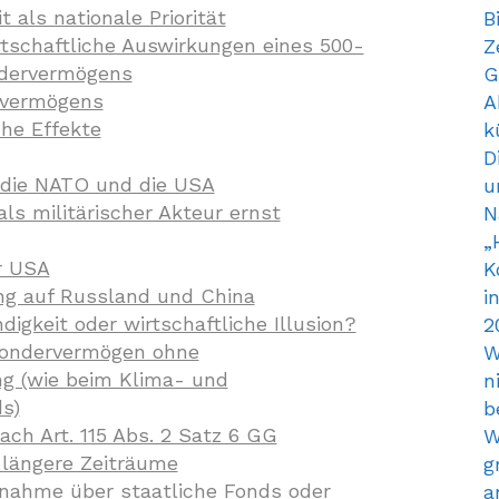
t als nationale Priorität
B
irtschaftliche Auswirkungen eines 500-
Z
ndervermögens
G
rvermögens
A
che Effekte
k
D
 die NATO und die USA
u
ls militärischer Akteur ernst
N
„
r USA
K
ng auf Russland und China
i
igkeit oder wirtschaftliche Illusion?
2
ondervermögen ohne
W
g (wie beim Klima- und
n
s)
b
ach Art. 115 Abs. 2 Satz 6 GG
W
 längere Zeiträume
g
ufnahme über staatliche Fonds oder
a