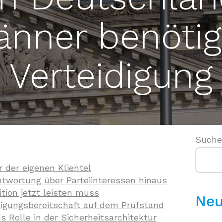
änner benötig
Verteidigung
Such
er der eigenen Klientel
twortung über Parteiinteressen hinaus
tion jetzt leisten muss
Neu
digungsbereitschaft auf dem Prüfstand
 Rolle in der Sicherheitsarchitektur