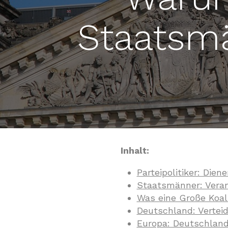
Staatsm
Inhalt:
Parteipolitiker: Dien
Staatsmänner: Veran
Was eine Große Koali
Deutschland: Vertei
Europa: Deutschlands